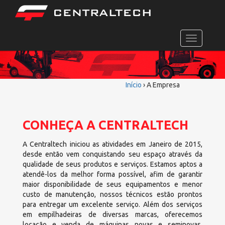
Toggle
navigation
Início
›
A Empresa
CONHEÇA A CENTRALTECH
A Centraltech iniciou as atividades em Janeiro de 2015,
desde então vem conquistando seu espaço através da
qualidade de seus produtos e serviços. Estamos aptos a
atendê-los da melhor forma possível, afim de garantir
maior disponibilidade de seus equipamentos e menor
custo de manutenção, nossos técnicos estão prontos
para entregar um excelente serviço. Além dos serviços
em empilhadeiras de diversas marcas, oferecemos
locação e venda de máquinas novas e seminovas,