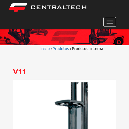
Toggle
navigation
Início
›
Produtos
›
Produtos_interna
V11