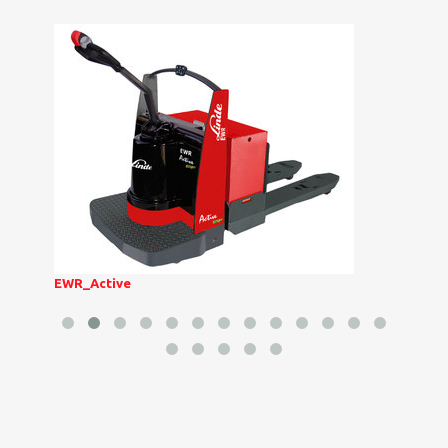
EWR_Active
H120_